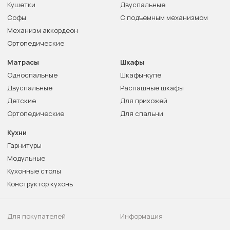
Кушетки
Двуспальные
Софы
С подъемным механизмом
Механизм аккордеон
Ортопедические
Матрасы
Шкафы
Односпальные
Шкафы-купе
Двуспальные
Распашные шкафы
Детские
Для прихожей
Ортопедические
Для спальни
Кухни
Гарнитуры
Модульные
Кухонные столы
Конструктор кухонь
Для покупателей
Информация