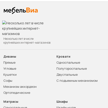
Несколько лет в числе
крупнейших интернет-магазинов
Диваны
Кровати
Прямые
Односпальные
Угловые
Полутороспальные
Кушетки
Двуспальные
Софы
С подъемным механизмом
Механизм аккордеон
Ортопедические
Матрасы
Шкафы
Односпальные
Шкафы-купе