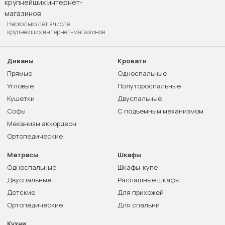
Несколько лет в числе
крупнейших интернет-магазинов
Диваны
Кровати
Прямые
Односпальные
Угловые
Полутороспальные
Кушетки
Двуспальные
Софы
С подъемным механизмом
Механизм аккордеон
Ортопедические
Матрасы
Шкафы
Односпальные
Шкафы-купе
Двуспальные
Распашные шкафы
Детские
Для прихожей
Ортопедические
Для спальни
Кухни