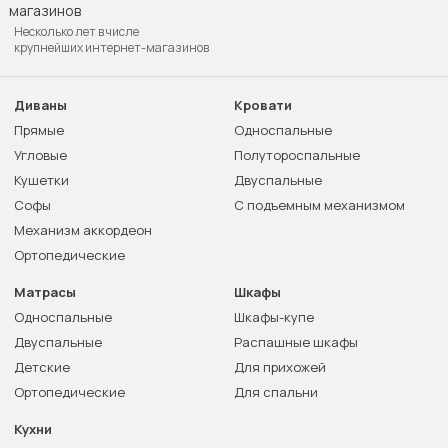
Несколько лет в числе
крупнейших интернет-магазинов
Диваны
Кровати
Прямые
Односпальные
Угловые
Полутороспальные
Кушетки
Двуспальные
Софы
С подъемным механизмом
Механизм аккордеон
Ортопедические
Матрасы
Шкафы
Односпальные
Шкафы-купе
Двуспальные
Распашные шкафы
Детские
Для прихожей
Ортопедические
Для спальни
Кухни