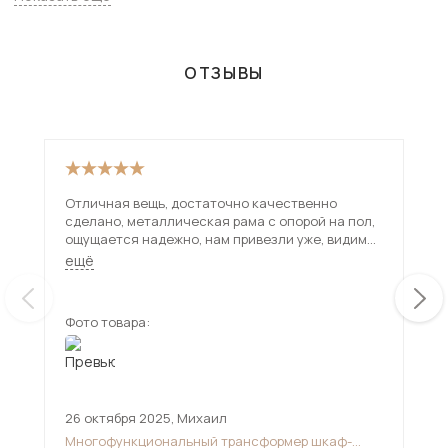
Подмосковью, включая Наро-Фоминск. Всего товаров в
категории «Интерьерные кровати» - 2290 шт.
ОТЗЫВЫ
Отличная вещь, достаточно качественно
Нео
сделано, металлическая рама с опорой на пол,
не 
ощущается надежно, нам привезли уже, видимо,
быс
обновленную версию, с четырьмя газ лифтами, а
нед
ещё
ещ
инструкция по сборке была для той что с двумя.
Дов
Фото товара:
Фот
26 октября 2025
,
Михаил
10 
Многофункциональный трансформер шкаф-
Мяг