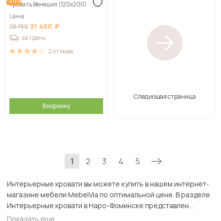
-20%
Кровать Венеция (120х200)
Цена
21 400
26 750
за 1 день
2
отзыва
Следующая страница
В корзину
1
2
3
4
5
Интерьерные кровати вы можете купить в нашем интернет-
магазине мебели MebelVia по оптимальной цене. В разделе
Интерьерные кровати в Наро-Фоминске представлен
широкий ассортимент товаров с доставкой в Москве и
Показать еще