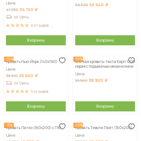
Цена
50 940
66 590
34 150
47 280
за 1 день
6
отзывов
В корзину
В корзину
-28%
-30%
Кровать Нью-Йорк (140х190)
Мягкая кровать-тахта Kapri 1200
серая c подъемным механизмом
Цена
Цена
26 600
36 810
38 900
55 560
за 1 день
5
отзывов
В корзину
В корзину
-3%
-20%
Кровать Патио (160х200) с ПМ
Кровать Тиволи Лайт (160х200)
Цена
Цена