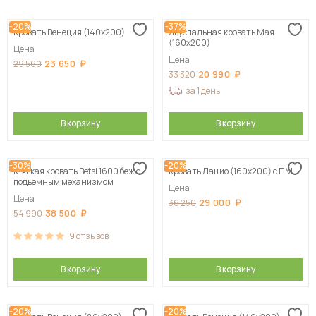
Сначала дешевые
-20%
-37%
Кровать Венеция (140х200)
Двуспальная кровать Мая
Сначала дорогие
(160х200)
Цена
Цена
23 650
29 560
20 990
33 320
за 1 день
В корзину
В корзину
-30%
-20%
Мягкая кровать Betsi 1600 беж с
Кровать Лацио (160х200) с ПМ
подъемным механизмом
Цена
Цена
29 000
36 250
38 500
54 990
9
отзывов
В корзину
В корзину
-20%
-20%