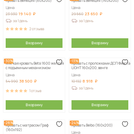
Кровать Венеция (80х200)
Кровать Венеция (140х200)
Цена
Цена
19 140
23 650
23 930
29 560
за 1 день
за 1 день
2
отзыва
В корзину
В корзину
-30%
-13%
Мягкая кровать Betsi 1600 желтая
Кровать с проложками ДСП Фиеста
с подъемным механизмом
LIGHT 160х200, венге
Цена
Цена
38 500
8 918
54 990
10 192
за 1 день
1
отзыв
В корзину
В корзину
-28%
-24%
Кровать с матрасом Граф
Кровать Belbo (160х200)
(160х192)
Цена