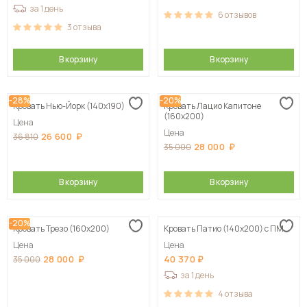
за 1 день
6
отзывов
3
отзыва
В корзину
В корзину
-28%
-20%
Кровать Нью-Йорк (140х190)
Кровать Лацио Капитоне
(160х200)
Цена
Цена
26 600
36 810
28 000
35 000
В корзину
В корзину
-20%
Кровать Трезо (160х200)
Кровать Патио (140х200) с ПМ
Цена
Цена
28 000
40 370
35 000
за 1 день
4
отзыва