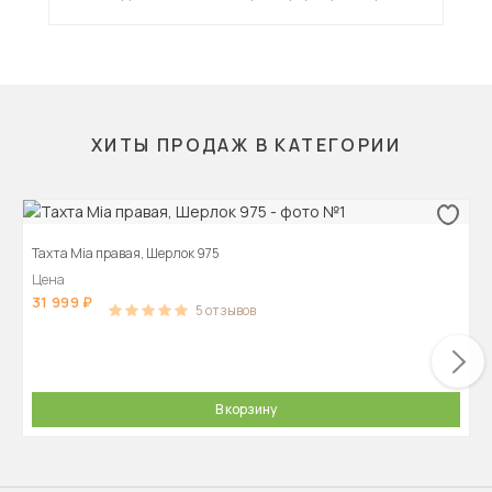
диван-кровать
орт
CO
ХИТЫ ПРОДАЖ В КАТЕГОРИИ
Тахта Mia правая, Шерлок 975
Цена
31 999
5
отзывов
В корзину