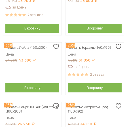
45 700
28 000
46 950
35 000
за 1 день
7
отзывов
В корзину
В корзину
-33%
-28%
Кровать Лейла (180х200)
Кровать Версаль (140х190)
Цена
Цена
43 390
31 850
64 860
44 110
за 1 день
2
отзыва
В корзину
В корзину
-26%
-28%
Кровать Сенди 160 Air (Velutto 71)
Кровать с матрасом Граф
(160х200)
(160х192)
Цена
Цена
26 230
34 150
35 390
47 280