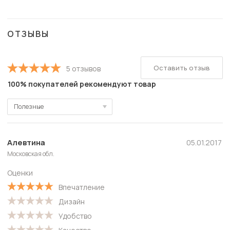
ОТЗЫВЫ
Оставить отзыв
5 отзывов
100% покупателей рекомендуют товар
Полезные
Полезные
Новые
Алевтина
05.01.2017
Московская обл.
Старые
Оценки
С высокой оценкой
Впечатление
С низкой оценкой
Дизайн
Удобство