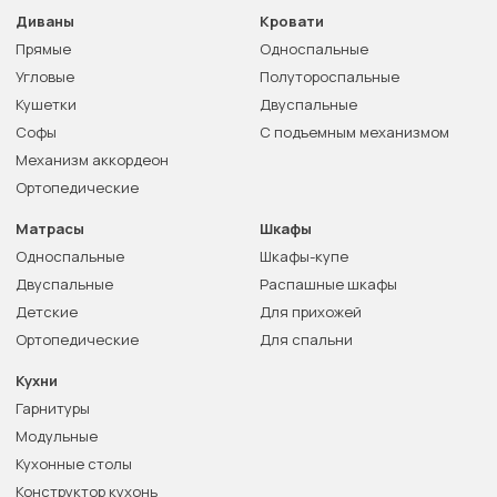
Диваны
Кровати
Прямые
Односпальные
Угловые
Полутороспальные
Кушетки
Двуспальные
Софы
С подъемным механизмом
Механизм аккордеон
Ортопедические
Матрасы
Шкафы
Односпальные
Шкафы-купе
Двуспальные
Распашные шкафы
Детские
Для прихожей
Ортопедические
Для спальни
Кухни
Гарнитуры
Модульные
Кухонные столы
Конструктор кухонь