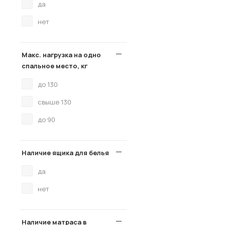
да
нет
Макс. нагрузка на одно
спальное место, кг
до 130
свыше 130
до 90
Наличие ящика для белья
да
нет
Наличие матраса в