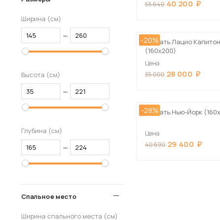
40 200
55 640
Ширина (см)
—
-20%
Кровать Лацио Капито
(160х200)
Цена
28 000
Высота (см)
35 000
—
-28%
Кровать Нью-Йорк (160
Глубина (см)
Цена
29 400
40 690
—
Спальное место
Ширина спального места (см)