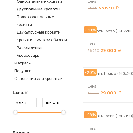
Односпальные кровати
Цена
45 630
Столы и стулья
51 140
Двуспальные кровати
Полутораспальные
Шкафы и стеллажи
Пос
кровати
Комоды и тумбы
-20%
Кровать Трезо (160х200
Двухъярусные кровати
Вешалки и обувницы
Кровати с мягкой обивкой
Цена
Гарнитуры
Раскладушки
29 000
36 250
Аксессуары
Матрасы
Подушки
-20%
Кровать Примо (160х20
Основания для кроватей
Цена
Цена,
29 000
36 250
—
-28%
Кровать Треви (160х190
Цена
Размеры