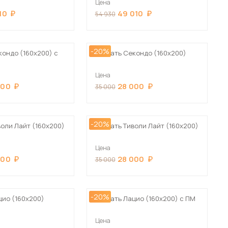
Цена
Сначала дорогие
10
49 010
54 930
-20%
кондо (160х200) с
Кровать Секондо (160х200)
Цена
 мебель для гостиных
000
28 000
35 000
-20%
воли Лайт (160х200)
Кровать Тиволи Лайт (160х200)
Цена
000
28 000
35 000
-20%
цио (160х200)
Кровать Лацио (160х200) с ПМ
Цена