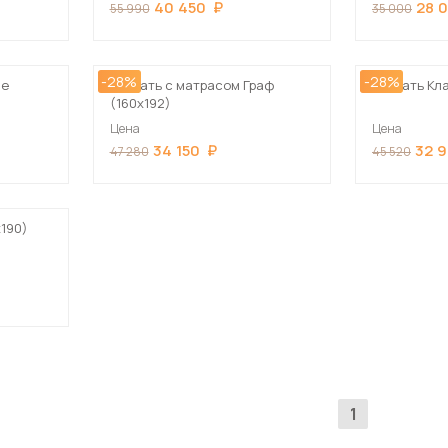
40 450
28 
55 990
35 000
-28%
-28%
не
Кровать с матрасом Граф
Кровать Кл
(160х192)
Цена
Цена
34 150
32 
47 280
45 520
х190)
1