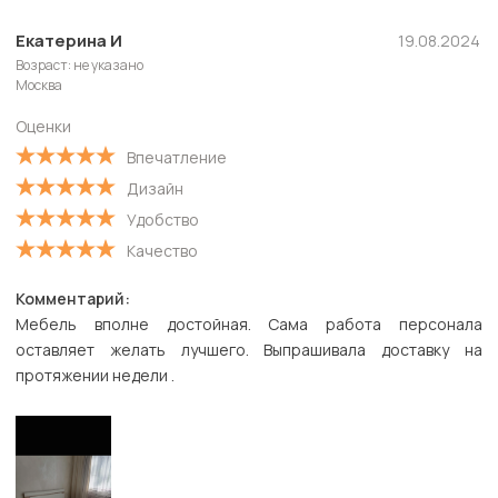
Новые
Екатерина И
19.08.2024
Возраст: не указано
Старые
Москва
С высокой оценкой
Оценки
С низкой оценкой
Впечатление
Дизайн
Удобство
Качество
Комментарий:
Мебель вполне достойная. Сама работа персонала
оставляет желать лучшего. Выпрашивала доставку на
протяжении недели .