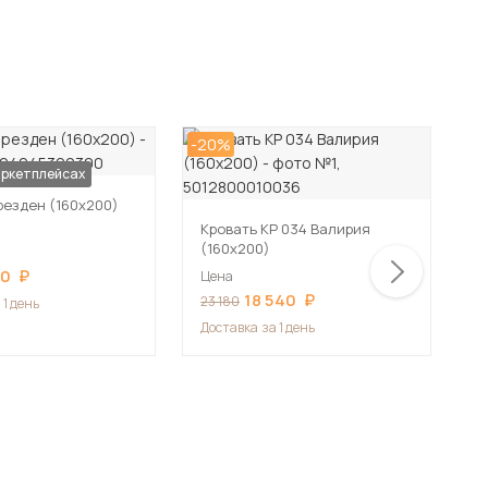
-20%
-2
аркетплейсах
резден (160х200)
Кровать КР 034 Валирия
К
(160х200)
К
80
Цена
Ц
18 540
23 180
2
 1 день
Доставка
за 1 день
Д