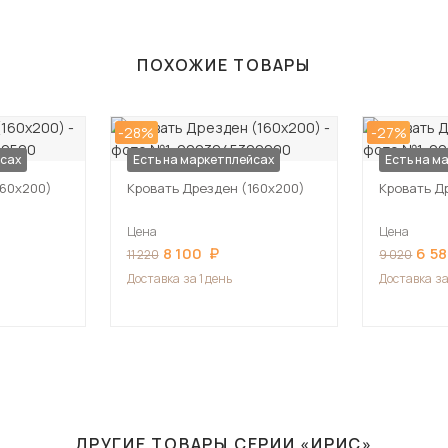
ПОХОЖИЕ ТОВАРЫ
-28%
-27%
йсах
Есть на маркетплейсах
Есть на м
160х200)
Кровать Дрезден (160х200)
Кровать Д
Цена
Цена
8 100
6 5
11 220
9 020
Доставка
за 1 день
Доставка
за
ДРУГИЕ ТОВАРЫ СЕРИИ «ИРИС»