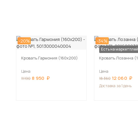
-20%
-34%
Есть на маркетпле
Кровать Гармония (160х200)
Кровать Лозанна (
Цена
Цена
8 950
12 060
11 190
18 360
Доставка
за 1 день