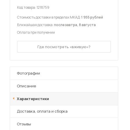
Код товара:
1218759
Стоимость доставки в пределах МКАД:
1 955 рублей
Ближайшая доставка:
послезавтра, 8 августа
Оплата при получении
 мебель для гостиных
Где посмотреть «вживую»?
Фотографии
Описание
Характеристики
Преимущества
Доставка, оплата и сборка
Отзывы