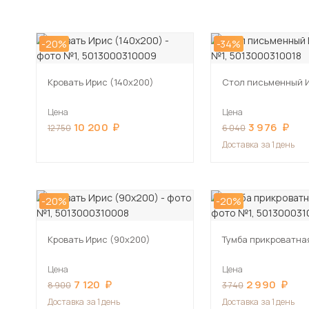
-20%
-34%
Кровать Ирис (140х200)
Стол письменный 
Цена
Цена
10 200
3 976
12 750
6 040
Доставка
за 1 день
-20%
-20%
Кровать Ирис (90х200)
Тумба прикроватна
Цена
Цена
7 120
2 990
8 900
3 740
Доставка
за 1 день
Доставка
за 1 день