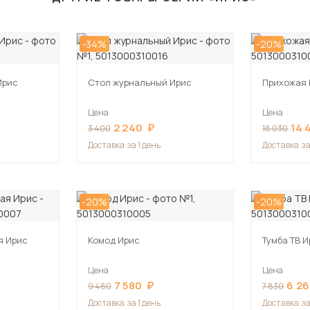
-34%
-20%
Ирис
Стол журнальный Ирис
Прихожая 
Цена
Цена
2 240
14 
3 400
18 030
Доставка
за 1 день
Доставка
за
-20%
-20%
я Ирис
Комод Ирис
Тумба ТВ 
Цена
Цена
7 580
6 2
9 480
7 830
Доставка
за 1 день
Доставка
за