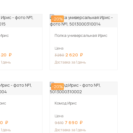
-20%
Ирис
Полка универсальная Ирис
Цена
420
2 620
3 280
 1 день
Доставка
за 1 день
-20%
Ирис
Комод Ирис
Цена
60
7 690
9 610
 1 день
Доставка
за 1 день