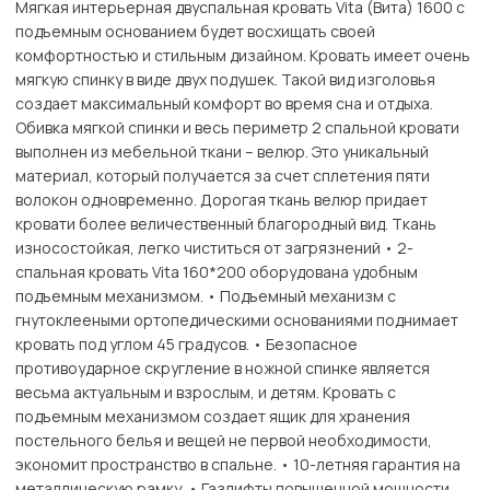
Мягкая интерьерная двуспальная кровать Vita (Вита) 1600 с
подъемным основанием будет восхищать своей
комфортностью и стильным дизайном. Кровать имеет очень
мягкую спинку в виде двух подушек. Такой вид изголовья
создает максимальный комфорт во время сна и отдыха.
Обивка мягкой спинки и весь периметр 2 спальной кровати
выполнен из мебельной ткани – велюр. Это уникальный
материал, который получается за счет сплетения пяти
волокон одновременно. Дорогая ткань велюр придает
кровати более величественный благородный вид. Ткань
износостойкая, легко чиститься от загрязнений • 2-
спальная кровать Vita 160*200 оборудована удобным
подъемным механизмом. • Подъемный механизм с
гнутоклееными ортопедическими основаниями поднимает
кровать под углом 45 градусов. • Безопасное
противоударное скругление в ножной спинке является
весьма актуальным и взрослым, и детям. Кровать с
подъемным механизмом создает ящик для хранения
постельного белья и вещей не первой необходимости,
экономит пространство в спальне. • 10-летняя гарантия на
металлическую рамку. • Газлифты повышенной мощности