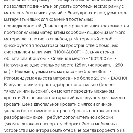
позволяют поднимать и опускать ортопедическую рамку с
матрасом без всяких усилий. • Внизу кровати предусмотрен
матерчатый ящик для хранения постельных
принадлежностей. Данное пространство ящика закрывается
противопыльным матерчатым коробом- ящиком из мягкого
материала - плотного спанбонда. Матерчатый короб
фиксируется в подматрасном пространстве с помощью
системы ленты-липучки "HOOK&LOОP". • Задняя стенка
обшита спанбондом. • Спальное место – 160*200 см. •
Нагрузка на одно спальное место 125 кг. (на кровать - 250
кг.) • Рекомендуемый вес матраса - не более 35 кг. •
Рекомендуемая высота матраса – не более 20 см. • ВАЖНО!
В случае, если матрас подобран неправильно (более
тяжелый или высокий), он может повредить механизм
кровати. Это не является гарантийным случаем для замены
кровати. Цена двуспальной кровати с мягкой спинкой
указана без стоимости матраса. Кровать поставляется в
разобранном виде. Требует дополнительной сборки
(укомплектована паспортом сборки). Экран мобильных
устройств и монитора компьютера не всегда корректно на