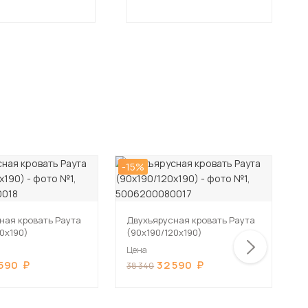
-15%
-1
ная кровать Раута
Двухъярусная кровать Раута
Д
20х190)
(90х190/120х190)
(
Цена
Ц
 590
32 590
38 340
3