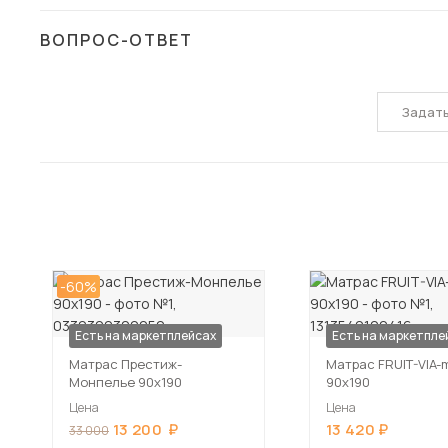
ВОПРОС-ОТВЕТ
Задат
-60%
Есть на маркетплейсах
Есть на маркетпле
Матрас Престиж-
Матрас FRUIT-VIA-
Монпелье 90х190
90х190
Цена
Цена
13 200
13 420
33 000