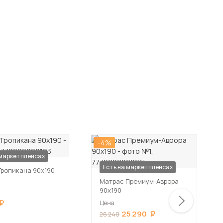
-4%
 маркетплейсах
Есть на маркетплейсах
Тропикана 90х190
Матрас Премиум-Аврора
90х190
Цена
25 290
26 240