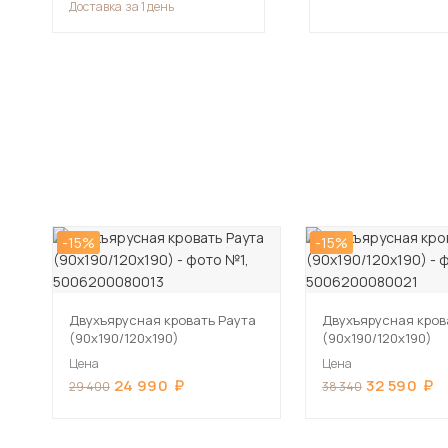
Доставка
за 1 день
-15%
-15%
Двухъярусная кровать Раута
Двухъярусная кров
(90х190/120х190)
(90х190/120х190)
Цена
Цена
24 990
32 590
29 400
38 340