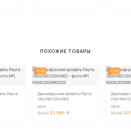
ПОХОЖИЕ ТОВАРЫ
-15%
-15%
ать Раута
Двухъярусная кровать Раута
Двухъярус
(90х190/120х190)
(90х190/1
Цена
Цена
32 590
32
38 340
38 340