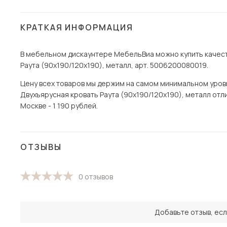
КРАТКАЯ ИНФОРМАЦИЯ
В мебельном дискаунтере МебельВиа можно купить качест
Раута (90х190/120х190), металл, арт. 5006200080019.
Цену всех товаров мы держим на самом минимальном уровне
Двухъярусная кровать Раута (90х190/120х190), металл отли
Москве - 1 190 рублей.
ОТЗЫВЫ
0 отзывов
Добавьте отзыв, есл