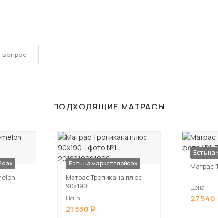
ь вопрос
ПОДХОДЯЩИЕ МАТРАСЫ
Есть на
йсах
Есть на маркетплейсах
Матрас 
melon
Матрас Тропикана плюс
90х190
Цена
27 540
Цена
21 330