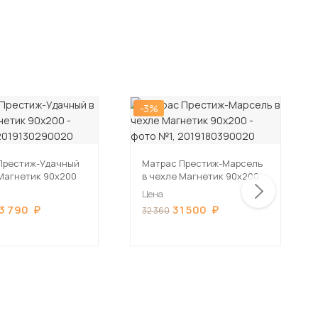
-3%
Престиж-Удачный
Матрас Престиж-Марсель
 Магнетик 90х200
в чехле Магнетик 90х200
Цена
3 790
31 500
32 360