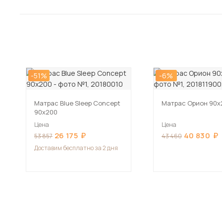
-51%
-6%
Матрас Blue Sleep Concept
Матрас Орион 90х
90х200
Цена
Цена
26 175
40 830
53 857
43 460
Доставим
бесплатно за 2 дня