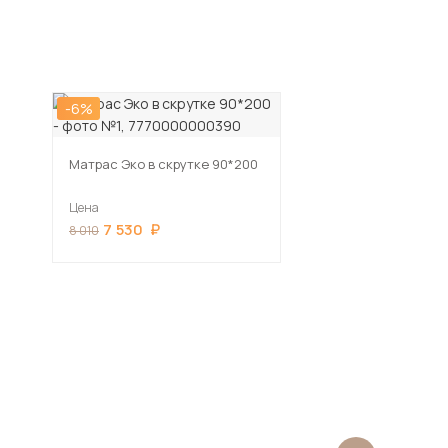
-6%
Матрас Эко в скрутке 90*200
Цена
7 530
8 010