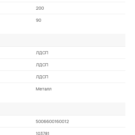
200
90
ЛДСП
ЛДСП
ЛДСП
Металл
5006600160012
103781