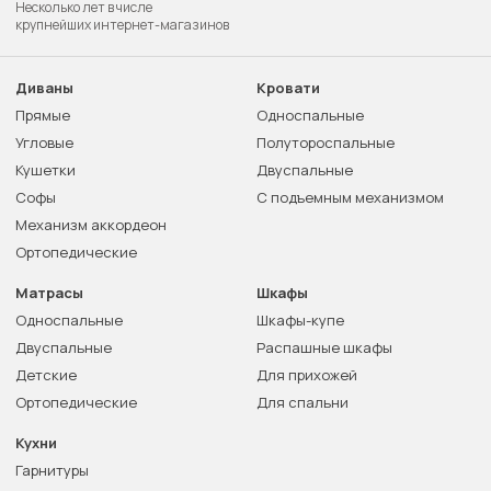
Несколько лет в числе
крупнейших интернет-магазинов
Диваны
Кровати
Прямые
Односпальные
Угловые
Полутороспальные
Кушетки
Двуспальные
Софы
С подъемным механизмом
Механизм аккордеон
Ортопедические
Матрасы
Шкафы
Односпальные
Шкафы-купе
Двуспальные
Распашные шкафы
Детские
Для прихожей
Ортопедические
Для спальни
Кухни
Гарнитуры