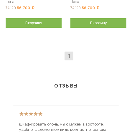
Цена
Цена
56 700
56 700
74 120
74 120
В корзину
В корзину
1
ОТЗЫВЫ
шкаф-кровать огонь. мы с мужем в восторге.
Кро
удобно, в сложенном виде компактно. основа
впо