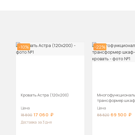
-10%
-22%
Кровать Астра (120х200)
Многофункционал
трансформер шкаф
кровать
Цена
Цена
17 060
69 500
18 890
88 820
Доставка
за 3 дня