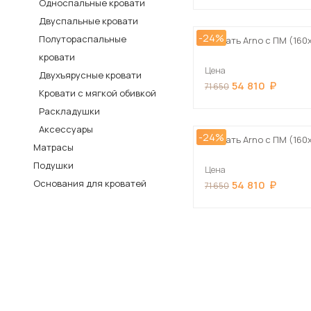
Односпальные кровати
Столы и стулья
Двуспальные кровати
-24%
Полутораспальные
Шкафы и стеллажи
Кровать Arno с ПМ (160
Пос
кровати
Комоды и тумбы
Цена
Двухъярусные кровати
Вешалки и обувницы
54 810
71 650
Кровати с мягкой обивкой
Гарнитуры
Раскладушки
Аксессуары
-24%
Кровать Arno с ПМ (160
Матрасы
Подушки
Цена
Основания для кроватей
54 810
71 650