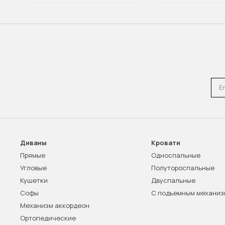
Emai
Диваны
Кровати
Прямые
Односпальные
Угловые
Полутороспальные
Кушетки
Двуспальные
Софы
С подъемным механи
Механизм аккордеон
Ортопедические