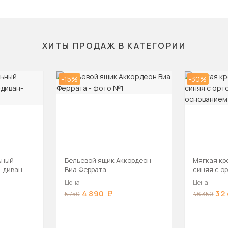
ХИТЫ ПРОДАЖ В КАТЕГОРИИ
-15%
-30%
ьный
Бельевой ящик Аккордеон
Мягкая кр
-диван-
Виа Феррата
синяя с о
основани
Цена
Цена
4 890
32
5 750
46 350