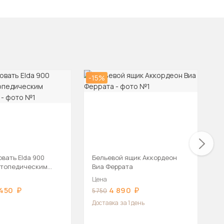
-15%
-1
овать Elda 900
Бельевой ящик Аккордеон
Б
ртопедическим
Виа Феррата
В
ем
Цена
Ц
 450
4 890
5 750
5
Доставка
за 1 день
Д