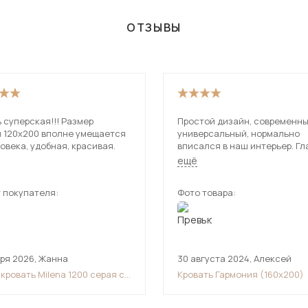
ОТЗЫВЫ
 суперская!!! Размер
Простой дизайн, современны
и 120х200 вполне умещается
универсальный, нормально
овека, удобная, красивая.
вписался в наш интерьер. Гл
достоинство цена, искал им
ещё
дорогую. Кровать по размеру
оптимально для двоих.
 покупателя:
Фото товара:
аря 2026
,
Жанна
30 августа 2024
,
Алексей
кровать Milena 1200 серая с
Кровать Гармония (160х200)
дическим основанием