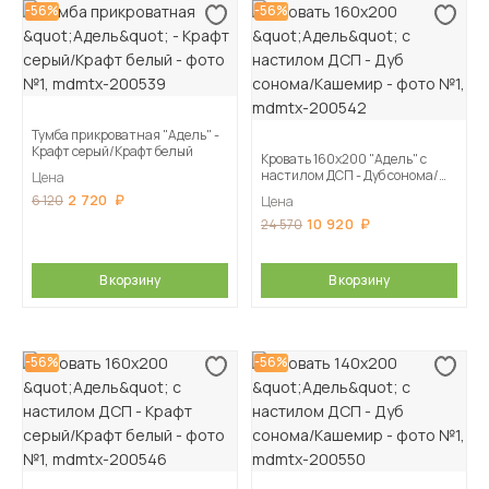
-56%
-56%
Тумба прикроватная "Адель" -
Крафт серый/Крафт белый
Кровать 160х200 "Адель" с
настилом ДСП - Дуб сонома/
Цена
Кашемир
2 720
6 120
Цена
10 920
24 570
В корзину
В корзину
-56%
-56%