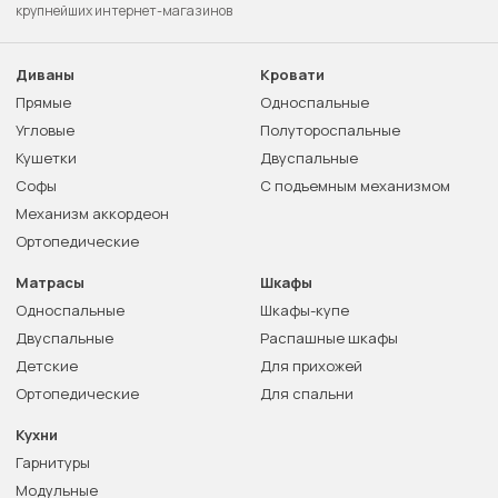
крупнейших интернет-магазинов
Диваны
Кровати
Прямые
Односпальные
Угловые
Полутороспальные
Кушетки
Двуспальные
Софы
С подъемным механизмом
Механизм аккордеон
Ортопедические
Матрасы
Шкафы
Односпальные
Шкафы-купе
Двуспальные
Распашные шкафы
Детские
Для прихожей
Ортопедические
Для спальни
Кухни
Гарнитуры
Модульные