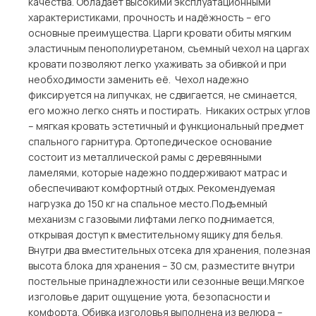
качества. Обладает высокими эксплуатационными
характеристиками, прочность и надёжность – его
основные преимущества. Царги кровати обиты мягким
эластичным пенополиуретаном, съемный чехол на царгах
кровати позволяют легко ухаживать за обивкой и при
необходимости заменить её. Чехол надежно
фиксируется на липучках, не сдвигается, не сминается,
его можно легко снять и постирать. Никаких острых углов
– мягкая кровать эстетичный и функциональный предмет
спального гарнитура. Ортопедическое основание
состоит из металлической рамы с деревянными
ламелями, которые надежно поддерживают матрас и
обеспечивают комфортный отдых. Рекомендуемая
нагрузка до 150 кг на спальное место.Подъемный
механизм с газовыми лифтами легко поднимается,
открывая доступ к вместительному ящику для белья.
Внутри два вместительных отсека для хранения, полезная
высота блока для хранения – 30 см, разместите внутри
постельные принадлежности или сезонные вещи.Мягкое
изголовье дарит ощущение уюта, безопасности и
комфорта. Обивка изголовья выполнена из велюра –