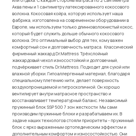
или отдыха. С каждой стороны матраса по 2 сантиметра
Аква пены и 1 сантиметру латексированного кокосового
волокна. Кокосовая койра, которую использует наша
фабрика, изготовлена на современном оборудовании в
Европе, мы используем только длинноволокнистый кокос,
который будет служить дольше обычного кокосового
волокна. Это оптимальный выбор для тех, кому важен
комфортный сон и долговечность матраса. Классический
фирменный жаккард Dr.Mattress Трёхслойный
жаккардовый чехол износостойкий и долговечный,
подчёркивает стиль Dr.Mattress. Подходит для сухой или
влажной уборки. Гипоаллергенный материал, благодаря
специальному плетению нити, делает поверхность
воздухопроницаемой и гигроскопичной. Он хорошо
вентилирует внутри матрасное пространство и
восстанавливает температурный баланс. Независимый
пружинный блок SSP 500 7 зон жесткости Мы сами
производим пружинные блоки и разрабатываем их. В
задаче наших технологов стояли приоритеты - пружинный
блок с ярко выраженным ортопедическим эффектом и
дополнительным комфортом и износостойкостью. Они