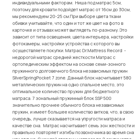
индивидуальными факторам. Ниша под матрас 5см,
поэтому для кровати подойдет матрас от 16см до 30см,
мы рекомендуем 20-25 см.При выборе цвета ткани
обивки учитывайте, что один и тот же цвет на фото в
карточке и отзывах может выглядеть по-разному. Это
зависит от типа освещения, цвета интерьера, настройки
фотокамеры, настройки устройства с которого вы
осуществляете покупки. Матрас Dr.Mattress Record -
недорогой матрас средней жесткости Матрас c
ортопедическим эффектом на основе семи-зонного
пружинного долговечного блока независимых пружин
SIlverSpringPocket 7 zone. Данный блок насчитывает 580
металлических пружин на одно спальное место, это
оптимальное количество пружин для бюджетного
матраса. 7 зональный пружинный блок SSP 500
значительно прочнее обычного блока независимых
пружин, и имеет большее количество витков, что, в свою
очередь, лучше сказывается на упругости матраса и
качестве сна. Матрас насчитывает семь зон жесткости и
правильно повторяет изгибы позвоночника во время сна