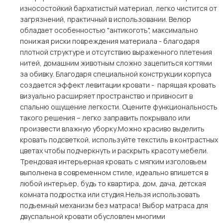
износостойкий бархатистый материал, легко чистится от
загрязнений, практичный в использовании. Велюр
обладает особенностью "антикоготь", максимально
понижая риски повреждения материала - благодаря
плотной структуре и отсутствию выраженного плетения
нитей, домашним животным сложно зацепиться когтями
за обивку. Благодаря специальной конструкции корпуса
создается эффект левитации кровати - парящая кровать
визуально расширяет пространство и привносит в
спальню ощущение легкости. Оцените функциональность
такого решения – легко заправить покрывало или
произвести влажную уборку.Можно красиво выделить
кровать подсветкой, используйте текстиль в контрастных
цветах чтобы подчеркнуть и раскрыть красоту мебели.
Трендовая интерьерная кровать с мягким изголовьем
выполнена в современном стиле, идеально впишется в
любой интерьер, будь то квартира, дом, дача, детская
комната подростка или студия.Нельзя использовать
подъемный механизм без матраса! Выбор матраса для
двуспальной кровати обусловлен многими