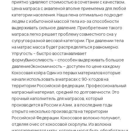
приятно удивляют стоимостью в сочетании с качеством.
Цена матраса с аквапеной вполне приемлема для любой
категории населения. Наша пена оптимально подходит
людям с избыточной массой тела из-за способности
выдерживать сильное давление. Приобретение такого
матраса легко решает проблему совместного сна у
супругов разной весовой категории. При давлении тела
на матрас масса будет распределяться равномерно.
Упругость – быстро восстанавливает
формуВыносливость – способен выдерживать большое
давлениеЭкономичность – доступен по цене каждому
Кокосовая койра Один из первых материалов которые
начали использовать в матрасах с 90-х годов на
территории Российской федерации. Профессиональный
матрасный материал, средний по долговечности. Это
прочный наполнитель для матрасов, который
производится в России и Азии, а в последние годы
открыто несколько производств на территории
Российской Федерации. Кокосовое волокно получают,
отделяя очес от кокосовой скорлупы. Из волокна
изготавливаются маты, которые могут быть обработаны и