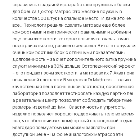
справились с задачей и разработали пружинные блоки
для бренда Доктор Матрас. Это жесткие пружины в
количестве 500 штук на спальное место. И даже это не
все… Технологи решили сделать матрасы еще более
комфортными и анатомически правильными и добавили
еще зоны жесткости, которые позволяют очень точно
подстраиваться под спящего человека. В итоге получился
очень комфортный блок с отличными показателями:
Долговечность – за счет дополнительного витка пружина
служит минимум на 30% дольше Ортопедический эффект
– его придают зоны жесткости, в матрасах их 7. Аква пена
повышенной плотности В матрасах Dr.Mattress – только
качественная пена повышенной плотности, собственная
лаборатория позволяет тестировать каждую партию пен,
а резательный центр позволяет соблюдать габаритные
размеры изделий до 1мм. Эластичность и упругость:
изделие позволяет хорошо поддерживать тело во время
сна, что обеспечивает комфортный полноценный отдых.
Благодаря всему этому мы можем заявлять: при
доступной цене – на фоне аналоговых матрасов эти