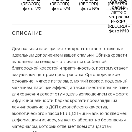
Столы и стулья
Шкафы и стеллажи
Пос
Комоды и тумбы
ОПИСАНИЕ
Вешалки и обувницы
Гарнитуры
Двуспальная парящая мягкая кровать станет стильным
идеальным дополнением вашей спальни. Обивка кровати
выполнена из велюра – отличается особенной
благородной красотой и практичностью, поэтому станет
визуальным центром пространства. Ортопедическое
основание, мягкое изголовье, мягкий каркас, подъемный
механизм, парящий эффект, а также вместительный ящик
для хранения делает эту модель воплощением комфорта
и функциональности. Каркас кровати произведен из
ламинированного ДСП европейского качества,
экологического класса Е1. ЛДСП минимально подвержен
деформации и износу, является абсолютно безопасным
материалом, который отвечает всем стандартам