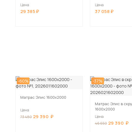
Серый
Цена
Цена
29 385
37 058
-60%
-37%
Матрас Элис 1600х2000
Матрас Элис в скр
1600х2000
Цена
29 390
Цена
73 480
29 390
46 650