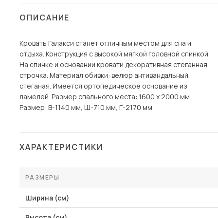
Столы и стулья
ОПИСАНИЕ
Шкафы и стеллажи
Пос
Кровать Галакси станет отличным местом для сна и
Комоды и тумбы
отдыха. Конструкция с высокой мягкой головной спинкой.
Вешалки и обувницы
На спинке и основании кровати декоративная стеганная
Гарнитуры
строчка. Материал обивки: велюр антивандальный,
стёганая. Имеется ортопедическое основание из
ламелей. Размер спального места: 1600 х 2000 мм.
Размер: В-1140 мм, Ш-710 мм, Г-2170 мм.
ХАРАКТЕРИСТИКИ
РАЗМЕРЫ
Ширина (см)
Высота (см)