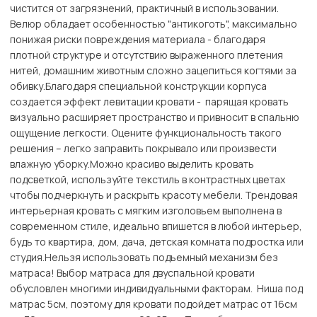
чистится от загрязнений, практичный в использовании.
Велюр обладает особенностью "антикоготь", максимально
понижая риски повреждения материала - благодаря
плотной структуре и отсутствию выраженного плетения
нитей, домашним животным сложно зацепиться когтями за
обивку.Благодаря специальной конструкции корпуса
создается эффект левитации кровати - парящая кровать
визуально расширяет пространство и привносит в спальню
ощущение легкости. Оцените функциональность такого
решения – легко заправить покрывало или произвести
влажную уборку.Можно красиво выделить кровать
подсветкой, используйте текстиль в контрастных цветах
чтобы подчеркнуть и раскрыть красоту мебели. Трендовая
интерьерная кровать с мягким изголовьем выполнена в
современном стиле, идеально впишется в любой интерьер,
будь то квартира, дом, дача, детская комната подростка или
студия.Нельзя использовать подъемный механизм без
матраса! Выбор матраса для двуспальной кровати
обусловлен многими индивидуальными факторам. Ниша под
матрас 5см, поэтому для кровати подойдет матрас от 16см