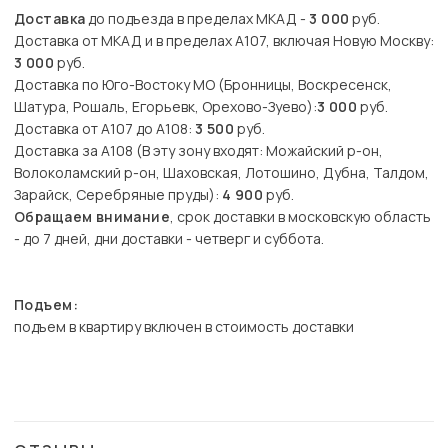
Доставка
до подъезда в пределах МКАД -
3 000
руб.
Доставка от МКАД и в пределах А107, включая Новую Москву:
3 000
руб.
Доставка по Юго-Востоку МО (Бронницы, Воскресенск,
Шатура, Рошаль, Егорьевк, Орехово-Зуево):
3 000
руб.
Доставка от А107 до А108:
3 500
руб.
Доставка за А108 (В эту зону входят: Можайский р-он,
Волоколамский р-он, Шаховская, Лотошино, Дубна, Талдом,
Зарайск, Серебряные пруды):
4 900
руб.
Обращаем внимание
, срок доставки в московскую область
- до 7 дней, дни доставки - четверг и суббота.
Подъем:
подъем в квартиру включен в стоимость доставки