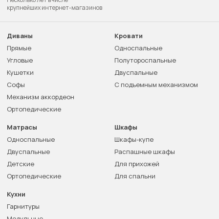
крупнейших интернет-магазинов
Диваны
Кровати
Прямые
Односпальные
Угловые
Полутороспальные
Кушетки
Двуспальные
Софы
С подъемным механизмом
Механизм аккордеон
Ортопедические
Матрасы
Шкафы
Односпальные
Шкафы-купе
Двуспальные
Распашные шкафы
Детские
Для прихожей
Ортопедические
Для спальни
Кухни
Гарнитуры
Модульные