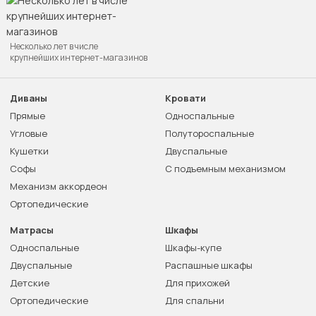
Несколько лет в числе
крупнейших интернет-магазинов
Диваны
Кровати
Прямые
Односпальные
Угловые
Полутороспальные
Кушетки
Двуспальные
Софы
С подъемным механизмом
Механизм аккордеон
Ортопедические
Матрасы
Шкафы
Односпальные
Шкафы-купе
Двуспальные
Распашные шкафы
Детские
Для прихожей
Ортопедические
Для спальни