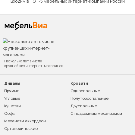
Входим в ТОП-5 мебельных интернет-компаний России
Несколько лет в числе
крупнейших интернет-магазинов
Диваны
Кровати
Прямые
Односпальные
Угловые
Полутороспальные
Кушетки
Двуспальные
Софы
С подъемным механизмом
Механизм аккордеон
Ортопедические