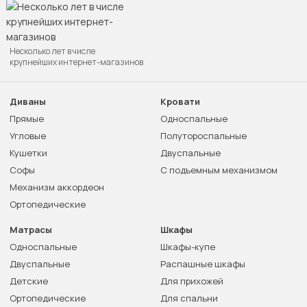
Несколько лет в числе
крупнейших интернет-магазинов
Диваны
Кровати
Прямые
Односпальные
Угловые
Полутороспальные
Кушетки
Двуспальные
Софы
С подъемным механизмом
Механизм аккордеон
Ортопедические
Матрасы
Шкафы
Односпальные
Шкафы-купе
Двуспальные
Распашные шкафы
Детские
Для прихожей
Ортопедические
Для спальни