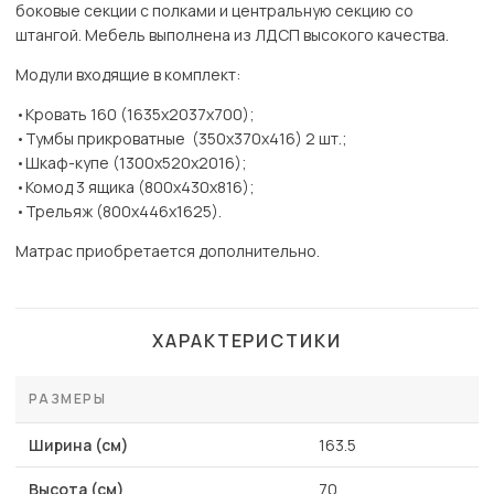
боковые секции с полками и центральную секцию со
штангой. Мебель выполнена из ЛДСП высокого качества.
Модули входящие в комплект:
•Кровать 160 (1635х2037х700);
•Тумбы прикроватные (350х370х416) 2 шт.;
•Шкаф-купе (1300х520х2016);
•Комод 3 ящика (800х430х816);
•Трельяж (800х446х1625).
Матрас приобретается дополнительно.
ХАРАКТЕРИСТИКИ
РАЗМЕРЫ
Ширина (см)
163.5
Высота (см)
70