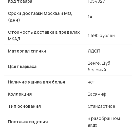
Код товара
1054827
Сроки доставки Москва и МО,
14
(дни)
Стоимость доставки в пределах
1 490 рублей
МКАД
Материал спинки
ЛДСП
Венге, Дуб
Цвет каркаса
беленый
Наличие ящика для белья
нет
Коллекция
Басямиф
Тип основания
Стандартное
В разобранном
Поставка изделия
виде