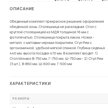
Столы и стулья
ОПИСАНИЕ
Шкафы и стеллажи
Пос
Обеденный комплект прекрасное решение оформления
Комоды и тумбы
обеденной зоны. Столешница не раскладная. Стол с
Вешалки и обувницы
круглой столешницей из МДФ толщиной 16 мм с
Гарнитуры
фотопечатью. Столешница покрыта лаком. Ножки -
металл, с матовым черным покрытием. Стул Рим с
эргономичной, удобной мягкой спинкой. Глубина сиденья
440 мм, высота посадки 470 мм. В комплект входит: 1)
Стол Монако В-750 мм, Г-750 мм, Ш-750 мм - 2) Стул Рим
(3 шт.), В-860 мм, Ш-600 мм, Г-500 мм
ХАРАКТЕРИСТИКИ
РАЗМЕРЫ