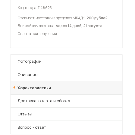
Код товара:
1148625
Стоимость доставки в пределах МКАД:
1 200 рублей
Ближайшая доставка:
через 14 дней, 21 августа
Оплата при получении
 мебель для гостиных
Фотографии
Описание
Характеристики
Преимущества
Доставка, оплата и сборка
Отзывы
Вопрос - ответ