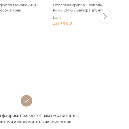
группа Монако-Рим
Столовая группа Неаполь-
С
кокожа Крем
Рим / СМ-5 / Велюр Лагуна
Р
Цена
Ц
40 736
4
 фабрики позволяют нам не работать с
иками и экономить на их комиссиях.