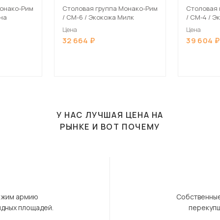
Монако-Рим
Столовая группа Монако-Рим
Столовая 
уна
/ СМ-6 / Экокожа Милк
/ СМ-4 / Э
Цена
Цена
32 664
39 604
У НАС ЛУЧШАЯ ЦЕНА НА
РЫНКЕ И ВОТ ПОЧЕМУ
ержим армию
Собственные
ндных площадей.
перекупщ