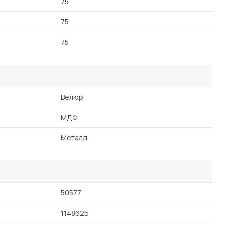
75
75
75
Велюр
МДФ
Металл
50577
1148625