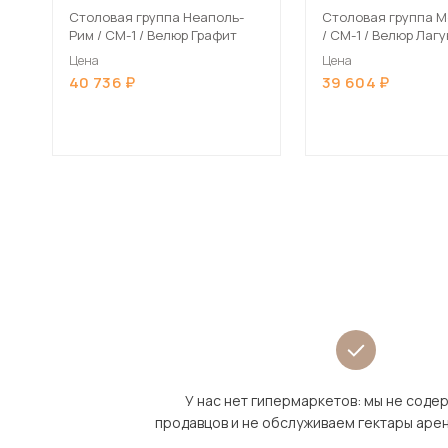
Столовая группа Неаполь-
Столовая группа 
Рим / СМ-1 / Велюр Графит
/ СМ-1 / Велюр Лаг
Цена
Цена
40 736
39 604
У нас нет гипермаркетов: мы не сод
продавцов и не обслуживаем гектары аре