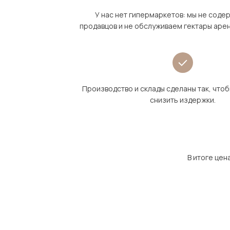
У нас нет гипермаркетов: мы не сод
продавцов и не обслуживаем гектары аре
Производство и склады сделаны так, что
снизить издержки.
В итоге цен