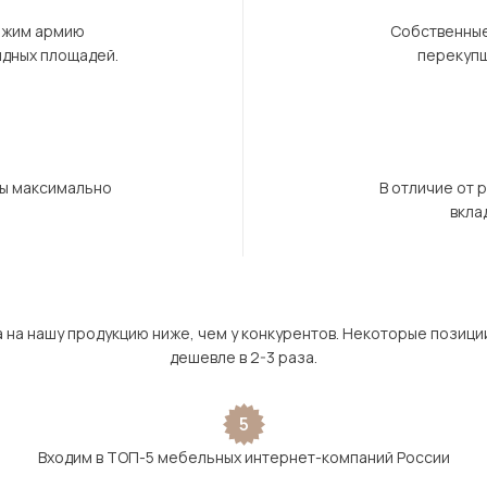
ержим армию
Собственные
ндных площадей.
перекупщ
бы максимально
В отличие от 
вкла
а на нашу продукцию ниже, чем у конкурентов. Некоторые позици
дешевле в 2-3 раза.
5
Входим в ТОП-5 мебельных интернет-компаний России