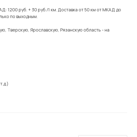
Д: 1200 руб. + 30 руб./1 км. Доставка от 50 км от МКАД до
лько по выходным.
ую, Тверскую, Ярославскую, Рязанскую область - на
т.д.)