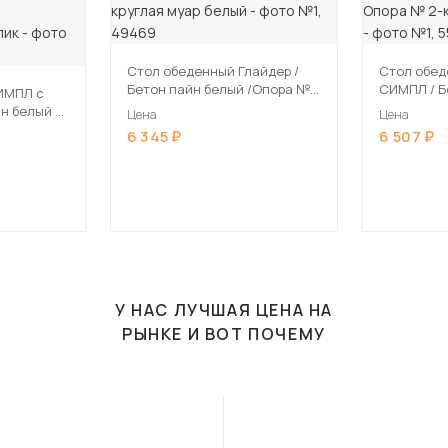
Стол обеденный Глайдер /
Стол обед
Бетон пайн белый /Опора №
СИМПЛ / Бетон пайн белый /
ИМПЛ с
2-круглая муар белый
Опора № 2
Цена
Цена
черный
6 345
6 507
ллик
У НАС ЛУЧШАЯ ЦЕНА НА
РЫНКЕ И ВОТ ПОЧЕМУ