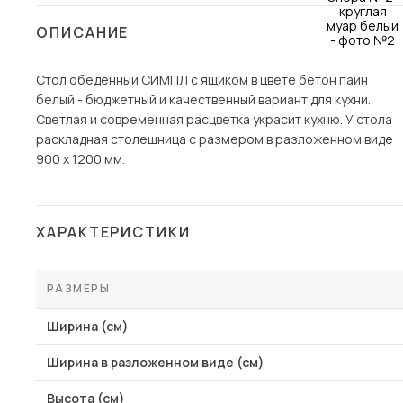
Столы и стулья
ОПИСАНИЕ
Шкафы и стеллажи
Пос
Стол обеденный СИМПЛ с ящиком в цвете бетон пайн
Комоды и тумбы
белый - бюджетный и качественный вариант для кухни.
Вешалки и обувницы
Светлая и современная расцветка украсит кухню. У стола
Гарнитуры
раскладная столешница с размером в разложенном виде
900 х 1200 мм.
ХАРАКТЕРИСТИКИ
РАЗМЕРЫ
Ширина (см)
Ширина в разложенном виде (см)
Высота (см)