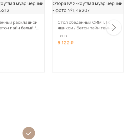
енный раскладной
Стол обеденный СИМПЛ с
С
ящиком / Бетон пайн темный
ящи
-круглая муар
/Опора № 2-круглая муар
с
Цена
Ц
черный
м
8 122
8