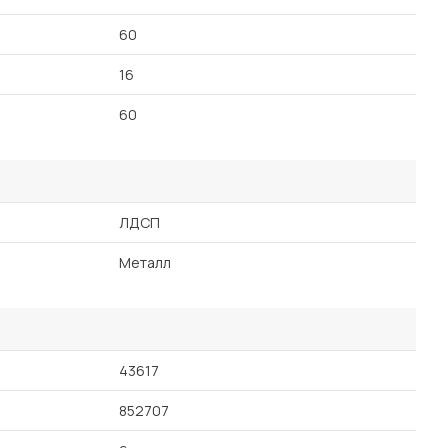
60
16
60
ЛДСП
Металл
43617
852707