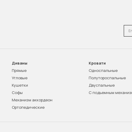
Emai
Диваны
Кровати
Прямые
Односпальные
Угловые
Полутороспальные
Кушетки
Двуспальные
Софы
С подъемным механи
Механизм аккордеон
Ортопедические