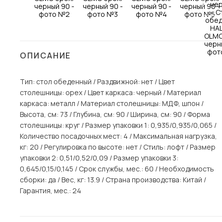
Столы и стулья
Шкафы и стеллажи
Пос
Комоды и тумбы
ОПИСАНИЕ
Вешалки и обувницы
Гарнитуры
Тип: стол обеденный / Раздвижной: нет / Цвет
столешницы: орех / Цвет каркаса: черный / Материал
каркаса: металл / Материал столешницы: МДФ, шпон /
Высота, см: 73 / Глубина, см: 90 / Ширина, см: 90 / Форма
столешницы: круг / Размер упаковки 1: 0,935/0,935/0,065 /
Количество посадочных мест: 4 / Максимальная нагрузка,
кг: 20 / Регулировка по высоте: нет / Стиль: лофт / Размер
упаковки 2: 0,51/0,52/0,09 / Размер упаковки 3:
0,645/0,15/0,145 / Срок службы, мес.: 60 / Необходимость
сборки: да / Вес, кг: 13.9 / Страна производства: Китай /
Гарантия, мес.: 24