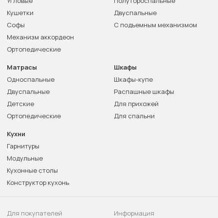
Угловые
Полутороспальные
Кушетки
Двуспальные
Софы
С подъемным механизмом
Механизм аккордеон
Ортопедические
Матрасы
Шкафы
Односпальные
Шкафы-купе
Двуспальные
Распашные шкафы
Детские
Для прихожей
Ортопедические
Для спальни
Кухни
Гарнитуры
Модульные
Кухонные столы
Конструктор кухонь
Для покупателей
Информация