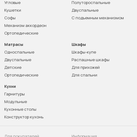
Угловые
Полутороспальные
Кушетки
Двуспальные
Софы
С подъемным механизмом
Механизм аккордеон
Ортопедические
Матрасы
Шкафы
Односпальные
Шкафы-купе
Двуспальные
Распашные шкафы
Детские
Для прихожей
Ортопедические
Для спальни
Кухни
Гарнитуры
Модульные
Кухонные столы
Конструктор кухонь
Для покупателей
Информация