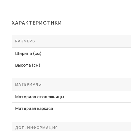
Столы и стулья
Шкафы и стеллажи
Пос
ХАРАКТЕРИСТИКИ
Комоды и тумбы
Вешалки и обувницы
РАЗМЕРЫ
Гарнитуры
Ширина (см)
Высота (см)
МАТЕРИАЛЫ
Материал столешницы
Материал каркаса
ДОП. ИНФОРМАЦИЯ