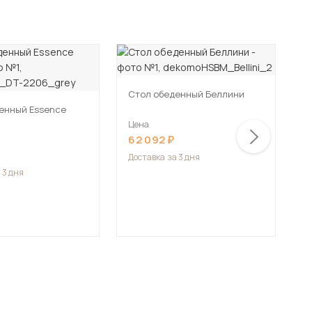
Стол обеденный Беллини
енный Essence
С
Цена
62 092
Ц
9
Доставка
за 3 дня
 3 дня
Д