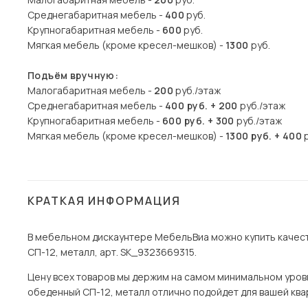
Среднегабаритная мебель -
400
руб.
Крупногабаритная мебель -
600
руб.
Мягкая мебель (кроме кресел-мешков) -
1300
руб.
Подъём вручную:
Малогабаритная мебель -
200
руб./этаж
Среднегабаритная мебель -
400 руб. + 200
руб./этаж
Крупногабаритная мебель -
600 руб. + 300
руб./этаж
Мягкая мебель (кроме кресел-мешков) -
1300 руб. + 400
р
КРАТКАЯ ИНФОРМАЦИЯ
В мебельном дискаунтере МебельВиа можно купить качест
СП-12, металл, арт. SK_9323669315.
Цену всех товаров мы держим на самом минимальном уровне 
обеденный СП-12, металл отлично подойдет для вашей кварт