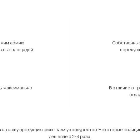
ержим армию
Собственные
ндных площадей.
перекупщ
бы максимально
В отличие от 
вкла
а на нашу продукцию ниже, чем у конкурентов. Некоторые позици
дешевле в 2-3 раза.