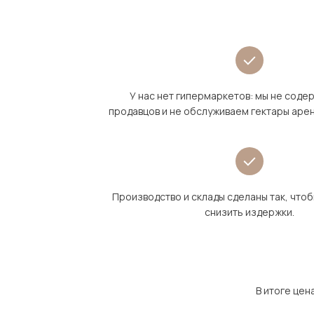
У нас нет гипермаркетов: мы не сод
продавцов и не обслуживаем гектары аре
Производство и склады сделаны так, что
снизить издержки.
В итоге цен