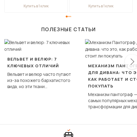
Купить в 1 клик
Купить в 1 клик
ПОЛЕЗНЫЕ СТАТЬИ
ВЕЛЬВЕТ И ВЕЛЮР: 7
КЛЮЧЕВЫХ ОТЛИЧИЙ
МЕХАНИЗМ ПАНТОГ
ДЛЯ ДИВАНА: ЧТО Э
Вельвет и велюр часто путают
КАК РАБОТАЕТ И С
из-за похожего бархатистого
ПОКУПАТЬ
вида, но эти ткани
фундаментально различаются
Механизм пантограф —
по структуре, составу и
самых популярных мех
технологии производства.
трансформации для ди
Его ещё называют «тик
«шагающей еврокнижк
сиденье не выкатывает
полу, а приподнимаетс