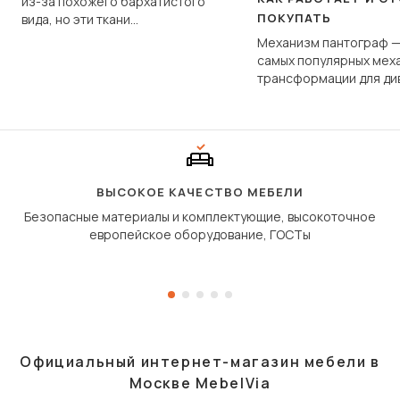
из-за похожего бархатистого
ПОКУПАТЬ
вида, но эти ткани
фундаментально различаются
Механизм пантограф —
по структуре, составу и
самых популярных мех
технологии производства.
трансформации для ди
Его ещё называют «тик
«шагающей еврокнижк
сиденье не выкатывает
полу, а приподнимаетс
«перешагивает» вперё
дугообразной траекто
ВЫСОКОЕ КАЧЕСТВО МЕБЕЛИ
Безопасные материалы и комплектующие, высокоточное
европейское оборудование, ГОСТы
Официальный интернет-магазин мебели в
Москве MebelVia