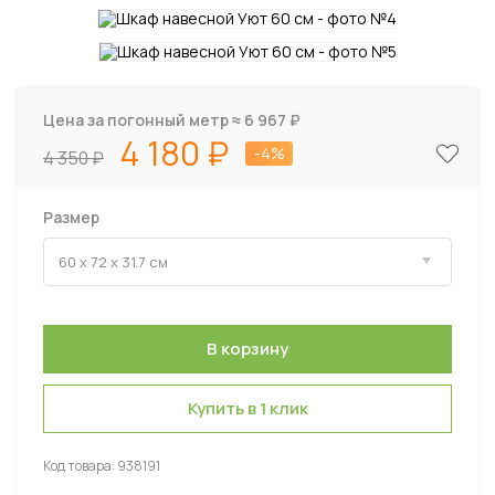
Цена за погонный метр ≈
6 967
₽
4 180
-4%
4 350
Размер
Купить в 1 клик
Код товара:
938191