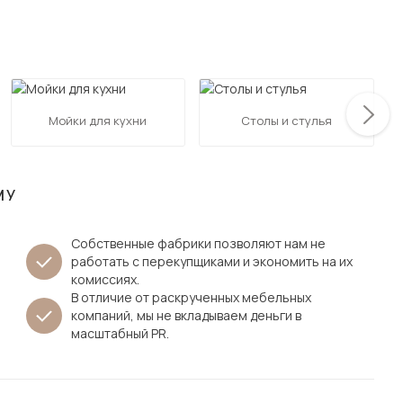
Посмотреть все шкафы
Посмотреть все кровати
мотреть все кухни и столовые группы
Все товары распродажи
Посмотреть все диваны
Мойки для кухни
Столы и стулья
Посмотреть всю
МУ
Собственные фабрики позволяют нам не
работать с перекупщиками и экономить на их
комиссиях.
В отличие от раскрученных мебельных
компаний, мы не вкладываем деньги в
масштабный PR.