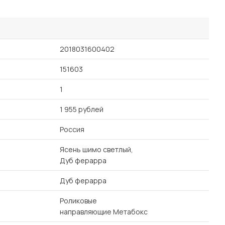
2018031600402
151603
1
1 955 рублей
Россия
Ясень шимо светлый,
Дуб ферарра
Дуб ферарра
Роликовые
направляющие Метабокс