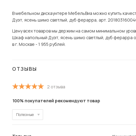
В мебельном дискаунтере МебельВиа можно купить качест
Дуэт, ясень шимо светлый, дуб ферарра, арт. 20180316004
Цену всех товаров мы держим на самом минимальном уровне 
Шкаф напольный Дуэт, ясень шимо светлый, дуб ферарра о
в г. Москве - 1 955 рублей.
ОТЗЫВЫ
2 отзыва
100% покупателей рекомендуют товар
Полезные
Полезные