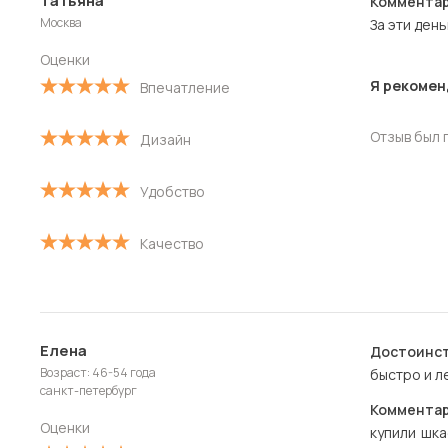
Татьяна
Комментар
Новые
Москва
За эти ден
Старые
Оценки
Я рекомен
Впечатление
С высокой оценкой
Отзыв был 
Дизайн
С низкой оценкой
Удобство
Качество
Елена
Достоинст
Возраст: 46-54 года
быстро и л
санкт-петербург
Комментар
Оценки
купили шка