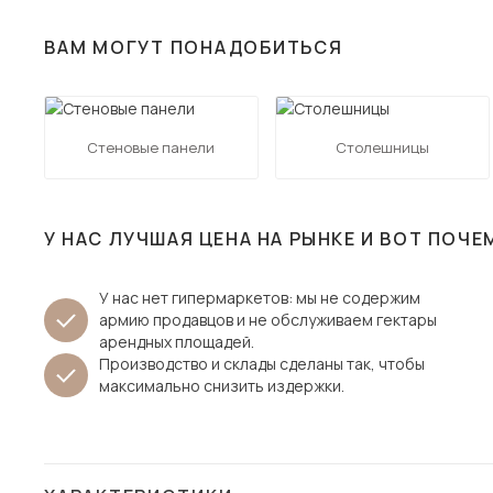
Столы и стулья
ВАМ МОГУТ ПОНАДОБИТЬСЯ
Шкафы и стеллажи
Пос
Комоды и тумбы
Вешалки и обувницы
Стеновые панели
Столешницы
Гарнитуры
У НАС ЛУЧШАЯ ЦЕНА НА РЫНКЕ И ВОТ ПОЧЕ
У нас нет гипермаркетов: мы не содержим
армию продавцов и не обслуживаем гектары
арендных площадей.
Производство и склады сделаны так, чтобы
максимально снизить издержки.