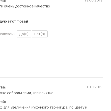
19.06.2019
ий:
ьги очень достойное качество
дую этот товар
полезен?
Да
Нет
(0)
(0)
11.01.2019
ва:
егко собрали сами, все понятно
ий:
ф для увеличения кухонного гарнитура, по цвету и