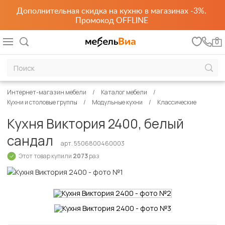
Дополнительная скидка на кухню в магазинах -3%.
Промокод OFFLINE
0
Интернет-магазин мебели
Каталог мебели
Кухни и столовые группы
Модульные кухни
Классические
Кухня Виктория 2400, белый
сандал
арт. 5506800460003
Этот товар купили
2073
раз