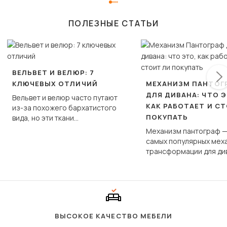
ПОЛЕЗНЫЕ СТАТЬИ
ВЕЛЬВЕТ И ВЕЛЮР: 7
КЛЮЧЕВЫХ ОТЛИЧИЙ
МЕХАНИЗМ ПАНТОГ
ДЛЯ ДИВАНА: ЧТО Э
Вельвет и велюр часто путают
КАК РАБОТАЕТ И С
из-за похожего бархатистого
ПОКУПАТЬ
вида, но эти ткани
фундаментально различаются
Механизм пантограф —
по структуре, составу и
самых популярных мех
технологии производства.
трансформации для ди
Его ещё называют «тик
«шагающей еврокнижк
сиденье не выкатывает
полу, а приподнимаетс
«перешагивает» вперё
дугообразной траекто
ВЫСОКОЕ КАЧЕСТВО МЕБЕЛИ