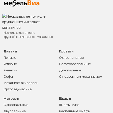
Несколько лет в числе
крупнейших интернет-магазинов
Диваны
Кровати
Прямые
Односпальные
Угловые
Полутороспальные
Кушетки
Двуспальные
Софы
С подъемным механизмом
Механизм аккордеон
Ортопедические
Матрасы
Шкафы
Односпальные
Шкафы-купе
Двуспальные
Распашные шкафы