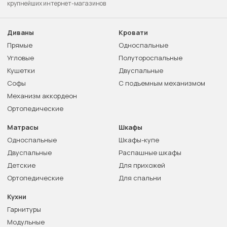
крупнейших интернет-магазинов
Диваны
Кровати
Прямые
Односпальные
Угловые
Полутороспальные
Кушетки
Двуспальные
Софы
С подъемным механизмом
Механизм аккордеон
Ортопедические
Матрасы
Шкафы
Односпальные
Шкафы-купе
Двуспальные
Распашные шкафы
Детские
Для прихожей
Ортопедические
Для спальни
Кухни
Гарнитуры
Модульные