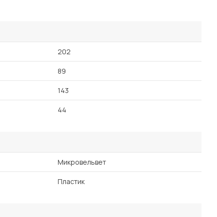
Посмотреть все шкафы
Посмотреть все кровати
мотреть все кухни и столовые группы
Все товары распродажи
Посмотреть все диваны
202
89
Посмотреть всю
143
44
Микровельвет
Пластик