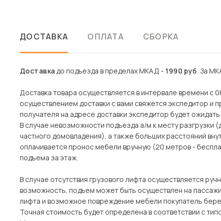
ДОСТАВКА
ОПЛАТА
СБОРКА
Доставка
до подъезда в пределах МКАД -
1990 руб
. За МК
Доставка товара осуществляется в интервале времени с 08
осуществлением доставки с вами свяжется экспедитор и пр
получателя на адресе доставки экспедитор будет ожидать 
В случае невозможности подъезда а/м к месту разгрузки 
частного домовладения), а также больших расстояний вн
оплачивается пронос мебели вручную (20 метров - беспла
подъема за этаж.
В случае отсутствия грузового лифта осуществляется ручн
возможность, подъем может быть осуществлен на пассажи
лифта и возможное повреждение мебели покупатель берет
Точная стоимость будет определена в соответствии с тип