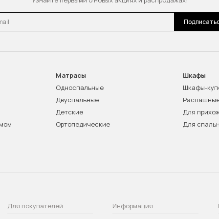
Узнайте первыми о новых акциях и распродажах!
l
Подписать
Матрасы
Шкафы
Односпальные
Шкафы-куп
Двуспальные
Распашны
Детские
Для прихо
змом
Ортопедические
Для спаль
Для покупателей
Информация