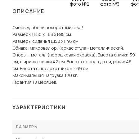
Столы и стулья
ОПИСАНИЕ
Шкафы и стеллажи
Пос
Очень удобный поворотный стул!
Комоды и тумбы
Размеры Ш50 х Г63 х В85 см.
Вешалки и обувницы
Размеры сиденья Ш50 х Г46 см.
Гарнитуры
Обивка: микровелюр. Каркас стула - металлический.
Опоры - металл (порошковая окраска). Высота спинки:39
см, ширина спинки 42 см. Высота от пола до сиденья: 46
см. Высота с подлокотником - 69 см.
Максимальная нагрузка 120 кг.
Гарантия 18 месяцев.
ХАРАКТЕРИСТИКИ
РАЗМЕРЫ