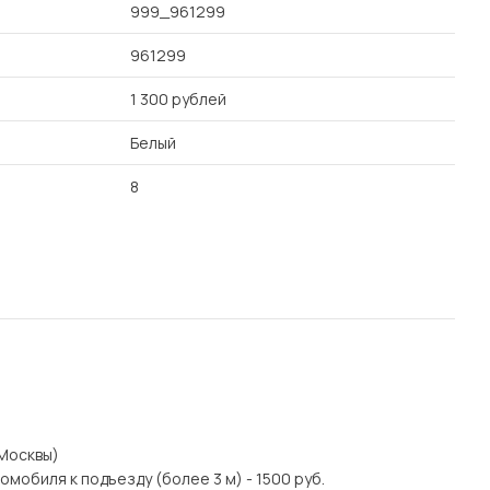
999_961299
961299
1 300 рублей
Белый
8
 Москвы)
мобиля к подъезду (более 3 м) - 1500 руб.