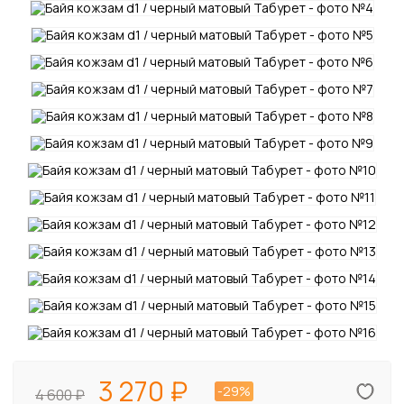
3 270
-29%
4 600