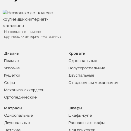
Несколько лет в числе
крупнейших интернет-магазинов
Диваны
Кровати
Прямые
Односпальные
Угловые
Полутороспальные
Кушетки
Двуспальные
Софы
С подъемным механизмом
Механизм аккордеон
Ортопедические
Матрасы
Шкафы
Односпальные
Шкафы-купе
Двуспальные
Распашные шкафы
Детские
Для прихожей