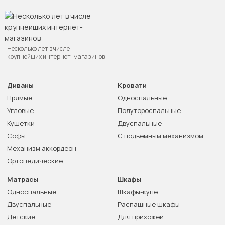
Несколько лет в числе
крупнейших интернет-магазинов
Диваны
Кровати
Прямые
Односпальные
Угловые
Полутороспальные
Кушетки
Двуспальные
Софы
С подъемным механизмом
Механизм аккордеон
Ортопедические
Матрасы
Шкафы
Односпальные
Шкафы-купе
Двуспальные
Распашные шкафы
Детские
Для прихожей