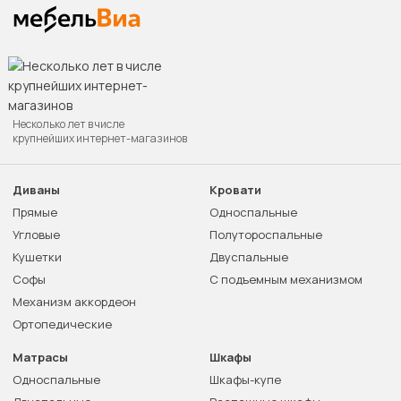
Несколько лет в числе
крупнейших интернет-магазинов
Диваны
Кровати
Прямые
Односпальные
Угловые
Полутороспальные
Кушетки
Двуспальные
Софы
С подъемным механизмом
Механизм аккордеон
Ортопедические
Матрасы
Шкафы
Односпальные
Шкафы-купе