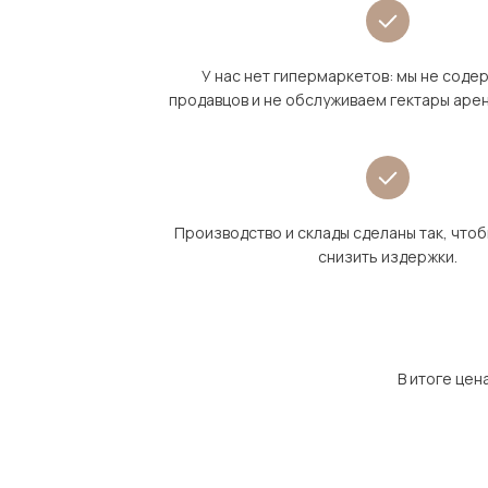
У нас нет гипермаркетов: мы не сод
продавцов и не обслуживаем гектары аре
Производство и склады сделаны так, что
снизить издержки.
В итоге цен