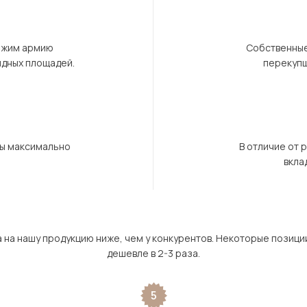
ержим армию
Собственные
ндных площадей.
перекупщ
бы максимально
В отличие от 
вкла
а на нашу продукцию ниже, чем у конкурентов. Некоторые позици
дешевле в 2-3 раза.
5