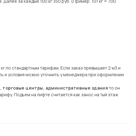
. Далее за каждые 100 кг 350 руб. (Пример: 101 кг = 700
кг по стандартным тарифам. Если заказ превышает 2 м3 и
сть и условия можно уточнить у менеджера при оформлении
ы, торговые центры, административные здания
то он
рифу. Подъем на лифте считается как занос на 1ый этаж