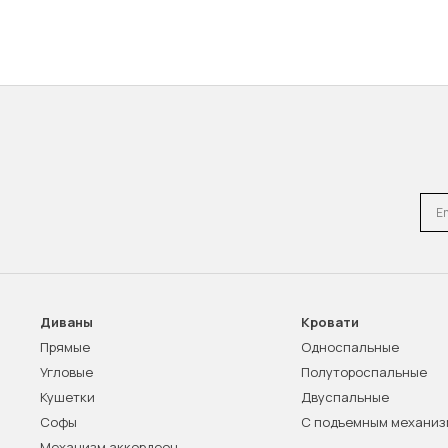
Emai
Диваны
Кровати
Прямые
Односпальные
Угловые
Полутороспальные
Кушетки
Двуспальные
Софы
С подъемным механи
Механизм аккордеон