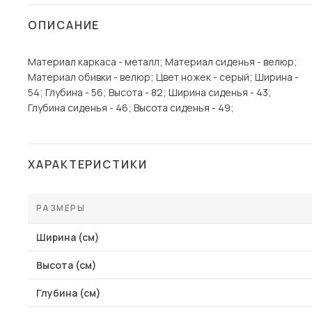
Столы и стулья
ОПИСАНИЕ
Шкафы и стеллажи
Пос
Материал каркаса - металл; Материал сиденья - велюр;
Комоды и тумбы
Материал обивки - велюр; Цвет ножек - серый; Ширина -
Вешалки и обувницы
54; Глубина - 56; Высота - 82; Ширина сиденья - 43;
Гарнитуры
Глубина сиденья - 46; Высота сиденья - 49;
ХАРАКТЕРИСТИКИ
РАЗМЕРЫ
Ширина (см)
Высота (см)
Глубина (см)