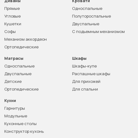
Диваны
Кровати
Прямые
Односпальные
Угловые
Полутороспальные
Кушетки
Двуспальные
Софы
С подъемным механизмом
Механизм аккордеон
Ортопедические
Матрасы
Шкафы
Односпальные
Шкафы-купе
Двуспальные
Распашные шкафы
Детские
Для прихожей
Ортопедические
Для спальни
Кухни
Гарнитуры
Модульные
Кухонные столы
Конструктор кухонь