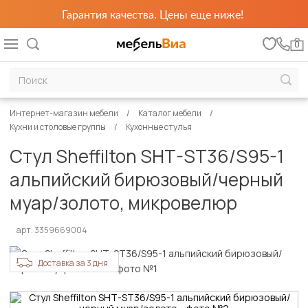
Гарантия качества. Цены еще ниже!
0
Интернет-магазин мебели
Каталог мебели
Кухни и столовые группы
Кухонные стулья
Стул Sheffilton SHT-ST36/S95-1
альпийский бирюзовый/черный
муар/золото, микровелюр
арт. 3359669004
Доставка за 3 дня