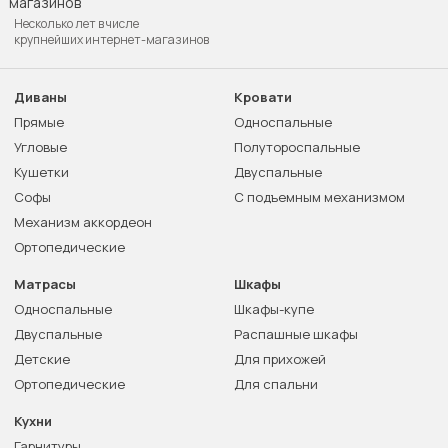
Несколько лет в числе
крупнейших интернет-магазинов
Диваны
Кровати
Прямые
Односпальные
Угловые
Полутороспальные
Кушетки
Двуспальные
Софы
С подъемным механизмом
Механизм аккордеон
Ортопедические
Матрасы
Шкафы
Односпальные
Шкафы-купе
Двуспальные
Распашные шкафы
Детские
Для прихожей
Ортопедические
Для спальни
Кухни
Гарнитуры