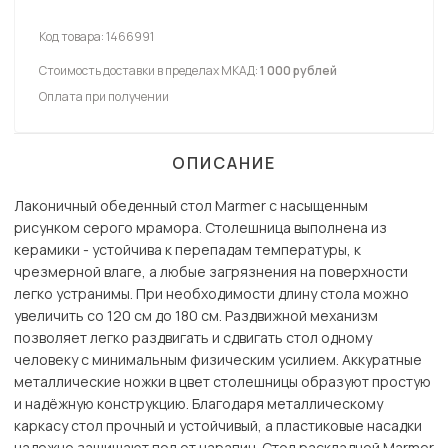
Код товара:
1466991
Стоимость доставки в пределах МКАД:
1 000 рублей
Оплата при получении
ОПИСАНИЕ
Лаконичный обеденный стол Marmer с насыщенным
рисунком серого мрамора. Столешница выполнена из
керамики - устойчива к перепадам температуры, к
чрезмерной влаге, а любые загрязнения на поверхности
легко устранимы. При необходимости длину стола можно
увеличить со 120 см до 180 см. Раздвижной механизм
позволяет легко раздвигать и сдвигать стол одному
человеку с минимальным физическим усилием. Аккуратные
металлические ножки в цвет столешницы образуют простую
и надёжную конструкцию. Благодаря металлическому
каркасу стол прочный и устойчивый, а пластиковые насадки
надежно защищают пол от царапин. Стол раскладной Marmer