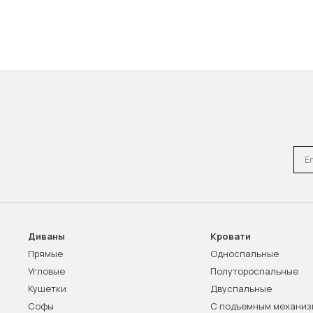
Emai
Диваны
Кровати
Прямые
Односпальные
Угловые
Полутороспальные
Кушетки
Двуспальные
Софы
С подъемным механи