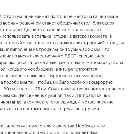
Посмотреть все шкафы
Посмотреть все кровати
t. Стол кухонный займёт достойное место на вашей кухне
мотреть все кухни и столовые группы
, то верным решением станет обеденный стол, благодаря
Все товары распродажи
Посмотреть все диваны
интерьере. Дизайн в европейском стиле придает
использовать в спальне, студии, в детской комнате, в
пьютерный стол, как парта для школьника, рабочий стол для
Посмотреть всю
кция выполнена из профильной трубы 40 х 20 мм, что
овлена из высококачественного ЛДСП, специальное
рапающейся, а также защищает от влаги. На ножках у стола
ол, когда это необходимо, винты регулируются
 столешнице с помощью шуруповерта и саморезов,
на подобраны так, чтобы Вам было удобно и комфортно
 - 60 см, высота - 75 см. Сочетание натуральных материалов
ным как для семейных ужинов, так и для праздничных
нном виде, в комплекте: столешница, 4 металлические
ть его не составит никакого труда, инструкция
деальное сочетание стиля и качества. Необходимым
ункциональность и уютность, что позволит Вам