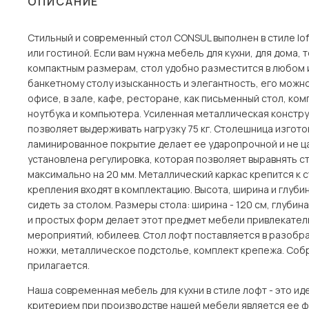
ОПИСАНИЕ
Столы и стулья
Стильный и современный стол CONSUL выполнен в стиле lof
Шкафы и стеллажи
Пос
или гостиной. Если вам нужна мебель для кухни, для дома
Комоды и тумбы
компактным размерам, стол удобно разместится в любом 
банкетному столу изысканность и элегантность, его можно 
Вешалки и обувницы
офисе, в зале, кафе, ресторане, как письменный стол, ком
Гарнитуры
ноутбука и компьютера. Усиленная металлическая констру
позволяет выдерживать нагрузку 75 кг. Столешница изгот
ламинированное покрытие делает ее ударопрочной и не ца
установлена регулировка, которая позволяет выравнять ст
максимально на 20 мм. Металлический каркас крепится к
крепления входят в комплектацию. Высота, ширина и глуби
сидеть за столом. Размеры стола: ширина - 120 см, глубина
и простых форм делает этот предмет мебели привлекатель
мероприятий, юбилеев. Стол лофт поставляется в разобра
ножки, металлическое подстолье, комплект крепежа. Собра
прилагается.
Наша современная мебель для кухни в стиле лофт - это и
критерием при производстве нашей мебели является ее ф