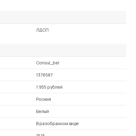
ЛДСП
Consul_bel
1376587
1 955 рублей
Росиия
Белый
В разобранном виде
15.15