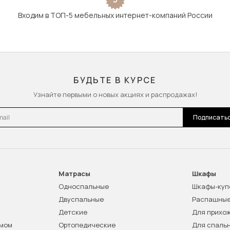
Входим в ТОП-5 мебельных интернет-компаний России
БУДЬТЕ В КУРСЕ
Узнайте первыми о новых акциях и распродажах!
l
Подписать
Матрасы
Шкафы
Односпальные
Шкафы-куп
Двуспальные
Распашны
Детские
Для прихо
змом
Ортопедические
Для спаль