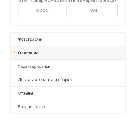
Этот товар можно купить на маркетплейсах
OZON
WB
Фотографии
 мебель для гостиных
Описание
Характеристики
Преимущества
Доставка, оплата и сборка
Отзывы
Вопрос - ответ