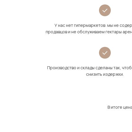
У нас нет гипермаркетов: мы не сод
продавцов и не обслуживаем гектары аре
Производство и склады сделаны так, что
снизить издержки.
В итоге цен