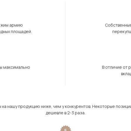
ержим армию
Собственные
ндных площадей.
перекупщ
бы максимально
В отличие от 
вкла
а на нашу продукцию ниже, чем у конкурентов. Некоторые позици
дешевле в 2-3 раза.
5