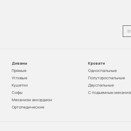
Emai
Диваны
Кровати
Прямые
Односпальные
Угловые
Полутороспальные
Кушетки
Двуспальные
Софы
С подъемным механи
Механизм аккордеон
Ортопедические