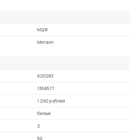
МДФ
Металл
620283
1368577
1 290 рублей
белый
2
50