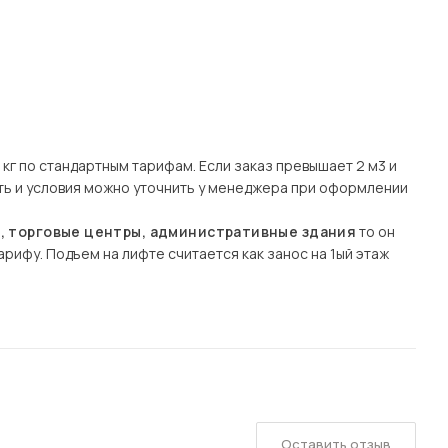
кг по стандартным тарифам. Если заказ превышает 2 м3 и
сть и условия можно уточнить у менеджера при оформлении
ы, торговые центры, административные здания
то он
рифу. Подъем на лифте считается как занос на 1ый этаж
Оставить отзыв