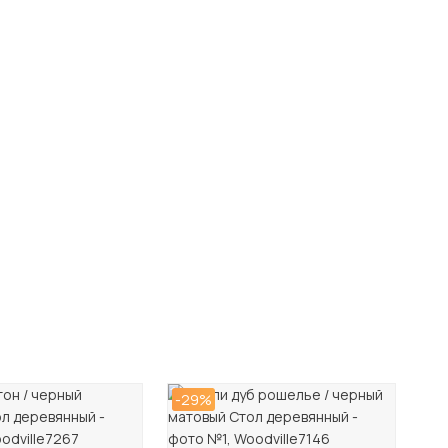
-29%
-2