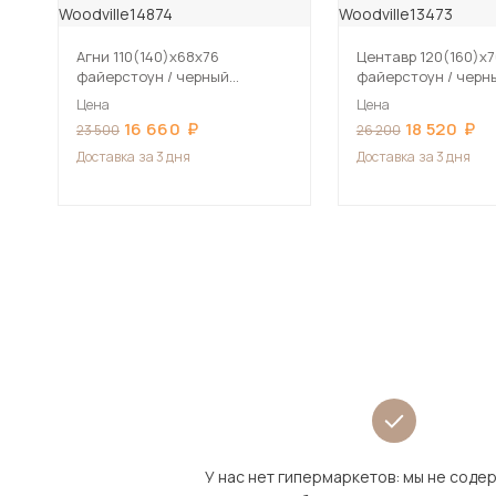
Агни 110(140)х68х76
Центавр 120(160)х
файерстоун / черный
файерстоун / черн
матовый Стол деревянный
матовый Стол дер
Цена
Цена
16 660
18 520
23 500
26 200
Доставка
за 3 дня
Доставка
за 3 дня
У нас нет гипермаркетов: мы не сод