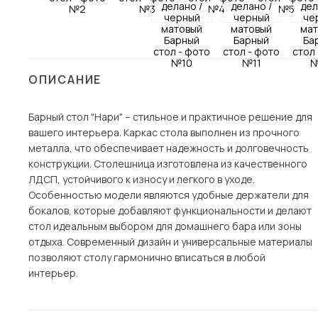
Столы и стулья
Шкафы и стеллажи
Пос
Комоды и тумбы
ОПИСАНИЕ
Вешалки и обувницы
Гарнитуры
Барный стол "Нари" – стильное и практичное решение для
вашего интерьера. Каркас стола выполнен из прочного
металла, что обеспечивает надежность и долговечность
конструкции. Столешница изготовлена из качественного
ЛДСП, устойчивого к износу и легкого в уходе.
Особенностью модели являются удобные держатели для
бокалов, которые добавляют функциональности и делают
стол идеальным выбором для домашнего бара или зоны
отдыха. Современный дизайн и универсальные материалы
позволяют столу гармонично вписаться в любой
интерьер.