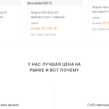
Форли бет
матовый С
70х75
Форли 90(150)х67
ый
файерстоун / черный
Цена
евянный
матовый Стол деревянный
13 
Цена
19 400
13 730
19 400
Доставка
за
Доставка
за 3 дня
У НАС ЛУЧШАЯ ЦЕНА НА
РЫНКЕ И ВОТ ПОЧЕМУ
ержим армию
Собственные