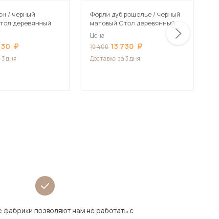
С
он / черный
Форли дуб рошелье / черный
тол деревянный
матовый Стол деревянный
Ц
Цена
1
730
13 730
19 400
Д
 3 дня
Доставка
за 3 дня
 фабрики позволяют нам не работать с