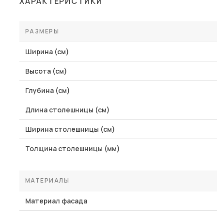
ХАРАКТЕРИСТИКИ
Столы и стулья
Шкафы и стеллажи
РАЗМЕРЫ
Пос
Комоды и тумбы
Ширина (см)
Вешалки и обувницы
Высота (см)
Гарнитуры
Глубина (см)
Длина столешницы (см)
Ширина столешницы (см)
Толщина столешницы (мм)
МАТЕРИАЛЫ
Материал фасада