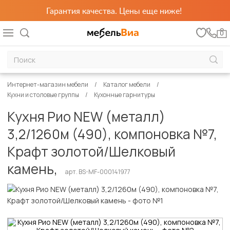
Гарантия качества. Цены еще ниже!
0
Интернет-магазин мебели
Каталог мебели
Кухни и столовые группы
Кухонные гарнитуры
Кухня Рио NEW (металл)
3,2/1260м (490), компоновка №7,
Крафт золотой/Шелковый
камень,
арт. BS-MF-000141977