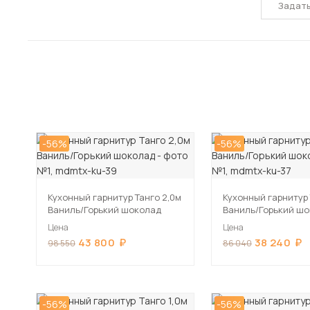
Задат
-56%
-56%
Кухонный гарнитур Танго 2,0м
Кухонный гарнитур 
Ваниль/Горький шоколад
Ваниль/Горький ш
Цена
Цена
43 800
38 240
98 550
86 040
-56%
-56%