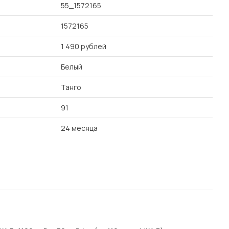
55_1572165
1572165
1 490 рублей
Белый
Танго
91
24 месяца