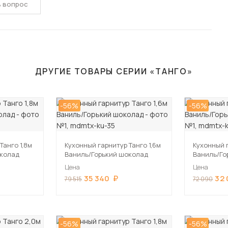
ь вопрос
ДРУГИЕ ТОВАРЫ СЕРИИ «ТАНГО»
-56%
-56%
Танго 1,8м
Кухонный гарнитур Танго 1,6м
Кухонный г
околад
Ваниль/Горький шоколад
Ваниль/Го
Цена
Цена
35 340
32
79 515
72 090
-56%
-56%