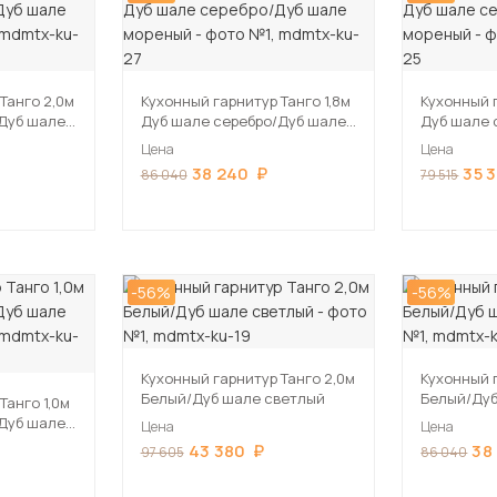
Танго 2,0м
Кухонный гарнитур Танго 1,8м
Кухонный г
Дуб шале
Дуб шале серебро/Дуб шале
Дуб шале 
мореный
мореный
Цена
Цена
38 240
35 
86 040
79 515
-56%
-56%
Кухонный гарнитур Танго 2,0м
Кухонный г
Белый/Дуб шале светлый
Белый/Дуб
Танго 1,0м
Дуб шале
Цена
Цена
43 380
38
97 605
86 040