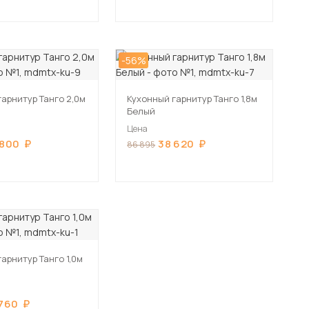
-56%
гарнитур Танго 2,0м
Кухонный гарнитур Танго 1,8м
Белый
Цена
 800
38 620
86 895
арнитур Танго 1,0м
 760