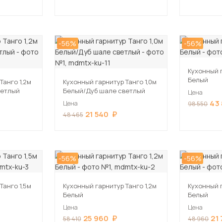
-56%
-56%
Кухонный 
Белый
Танго 1,2м
Кухонный гарнитур Танго 1,0м
ветлый
Белый/Дуб шале светлый
Цена
43
Цена
98 550
21 540
48 465
-56%
-56%
Танго 1,5м
Кухонный гарнитур Танго 1,2м
Кухонный г
Белый
Белый
Цена
Цена
25 960
21
58 410
48 960