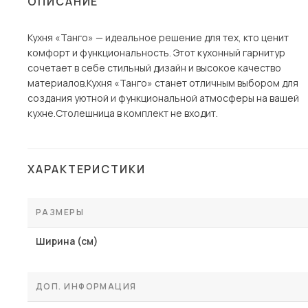
ОПИСАНИЕ
Столы и стулья
Кухня «Танго» — идеальное решение для тех, кто ценит
Шкафы и стеллажи
Пос
комфорт и функциональность. Этот кухонный гарнитур
Комоды и тумбы
сочетает в себе стильный дизайн и высокое качество
материалов.Кухня «Танго» станет отличным выбором для
Вешалки и обувницы
создания уютной и функциональной атмосферы на вашей
Гарнитуры
кухне.Столешница в комплект не входит.
ХАРАКТЕРИСТИКИ
РАЗМЕРЫ
Ширина (см)
ДОП. ИНФОРМАЦИЯ